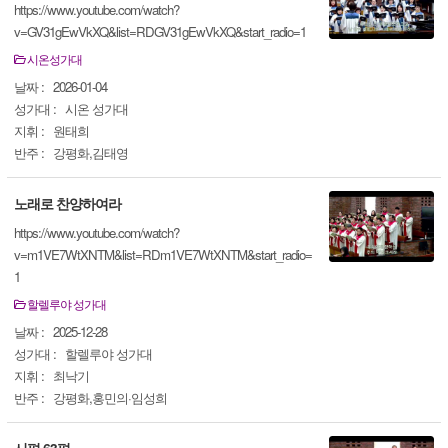
https://www.youtube.com/watch?
v=GV31gEwVkXQ&list=RDGV31gEwVkXQ&start_radio=1
시온성가대
날짜 :
2026-01-04
성가대 :
시온 성가대
지휘 :
원태희
반주 :
강평화,김태영
노래로 찬양하여라
https://www.youtube.com/watch?
v=m1VE7WtXNTM&list=RDm1VE7WtXNTM&start_radio=
1
할렐루야 성가대
날짜 :
2025-12-28
성가대 :
할렐루야 성가대
지휘 :
최낙기
반주 :
강평화,홍민의·임성희