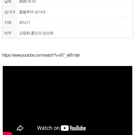
날짜
2025-12-14
성가대
할렐루야 성가대
지휘
최낙기
반주
강평화,홍민의·임성희
https://www.youtube.com/watch?v=iX7_wB1ntj4