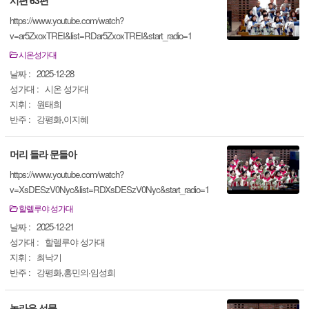
시편 63편
https://www.youtube.com/watch?
v=ar5ZxoxTREI&list=RDar5ZxoxTREI&start_radio=1
시온성가대
날짜 :
2025-12-28
성가대 :
시온 성가대
지휘 :
원태희
반주 :
강평화,이지혜
머리 들라 문들아
https://www.youtube.com/watch?
v=XsDESzV0Nyc&list=RDXsDESzV0Nyc&start_radio=1
할렐루야 성가대
날짜 :
2025-12-21
성가대 :
할렐루야 성가대
지휘 :
최낙기
반주 :
강평화,홍민의·임성희
놀라운 선물