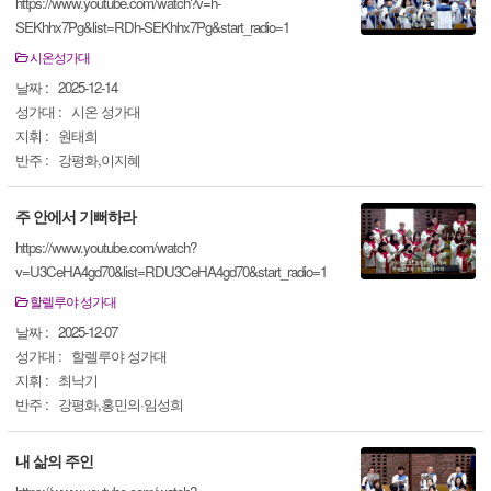
https://www.youtube.com/watch?v=h-
SEKhhx7Pg&list=RDh-SEKhhx7Pg&start_radio=1
시온성가대
날짜 :
2025-12-14
성가대 :
시온 성가대
지휘 :
원태희
반주 :
강평화,이지혜
주 안에서 기뻐하라
https://www.youtube.com/watch?
v=U3CeHA4gd70&list=RDU3CeHA4gd70&start_radio=1
할렐루야 성가대
날짜 :
2025-12-07
성가대 :
할렐루야 성가대
지휘 :
최낙기
반주 :
강평화,홍민의·임성희
내 삶의 주인