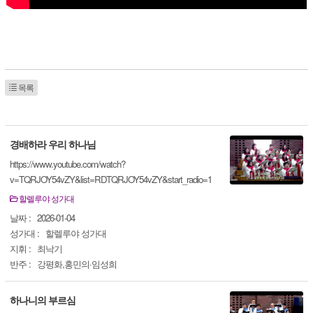
목록
경배하라 우리 하나님
https://www.youtube.com/watch?
v=TQRJOY54vZY&list=RDTQRJOY54vZY&start_radio=1
할렐루야 성가대
날짜 :
2026-01-04
성가대 :
할렐루야 성가대
지휘 :
최낙기
반주 :
강평화,홍민의·임성희
하나니의 부르심