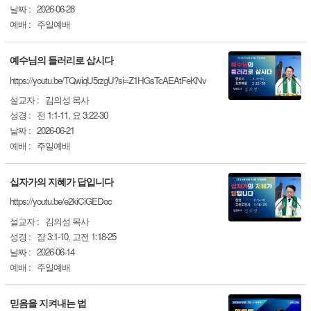
날짜 :
2026-06-28
예배 :
주일예배
예수님의 들러리로 삽시다
https://youtu.be/TQwiqU5rzgU?si=Z1HGsTcAEAtFeKNv
설교자 :
김의성 목사
성경 :
전 1:1-11, 요 3:22-30
날짜 :
2026-06-21
예배 :
주일예배
십자가의 지혜가 답입니다
https://youtu.be/e2kiCiGEDoc
설교자 :
김의성 목사
성경 :
잠 3:1-10, 고전 1:18-25
날짜 :
2026-06-14
예배 :
주일예배
믿음을 지켜내는 법