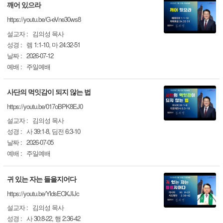
깨어 있으라
https://youtu.be/G-eVne30ws8
설교자 :
김의성 목사
성경 :
렘 1:1-10, 마 24:32-51
날짜 :
2026-07-12
예배 :
주일예배
사단의 먹잇감이 되지 않는 법
https://youtu.be/017oBPK8EJ0
설교자 :
김의성 목사
성경 :
사 39:1-8, 딤전 6:3-10
날짜 :
2026-07-05
예배 :
주일예배
귀 있는 자는 들을지어다
https://youtu.be/YldsEOXJIJc
설교자 :
김의성 목사
성경 :
사 30:8-22, 행 2:36-42